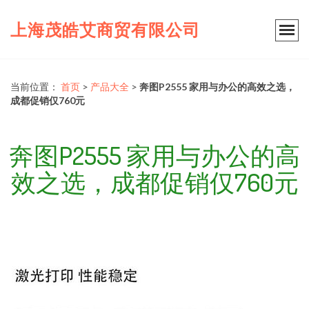
上海茂皓艾商贸有限公司
当前位置：
首页
>
产品大全
>
奔图P2555 家用与办公的高效之选，
成都促销仅760元
奔图P2555 家用与办公的高
效之选，成都促销仅760元